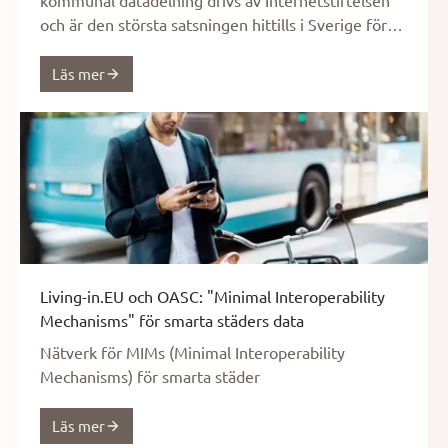
kommunal datadelning drivs av Internetstiftelsen
och är den största satsningen hittills i Sverige för
att stödja och driva på arbetet med att
tillgängliggöra och använda öppna och delade data
Läs mer
från regional och kommunal sektor.
Living-in.EU och OASC: "Minimal Interoperability
Mechanisms" för smarta städers data
Nätverk för MIMs (Minimal Interoperability
Mechanisms) för smarta städer
Läs mer