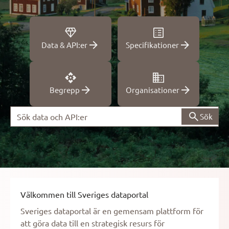
Data & API:er
Specifikationer
Begrepp
Organisationer
Sök
Sök
Välkommen till Sveriges dataportal
Sveriges dataportal är en gemensam plattform för
att göra data till en strategisk resurs för