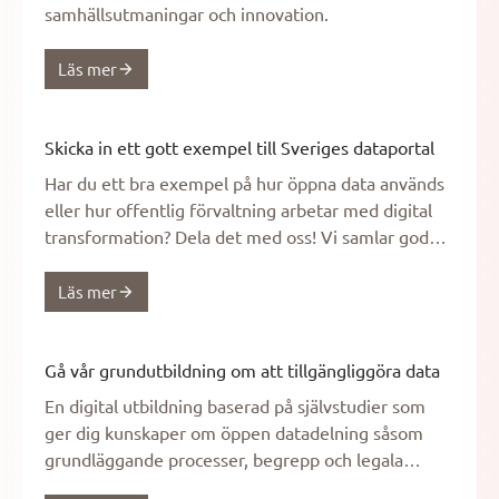
samhällsutmaningar och innovation.
Läs mer
Skicka in ett gott exempel till Sveriges dataportal
Har du ett bra exempel på hur öppna data används
eller hur offentlig förvaltning arbetar med digital
transformation? Dela det med oss! Vi samlar goda
exempel på hur öppna data och datadrivna
arbetssätt skapar samhällsnytta.
Läs mer
Gå vår grundutbildning om att tillgängliggöra data
En digital utbildning baserad på självstudier som
ger dig kunskaper om öppen datadelning såsom
grundläggande processer, begrepp och legala
frågor.